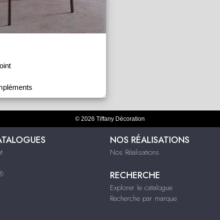
oint
mpléments
© 2026 Tiffany Décoration
ATALOGUES
NOS RÉALISATIONS
t
Nos Réalisations
s®
RECHERCHE
Explorer le catalogue
Recherche par marque