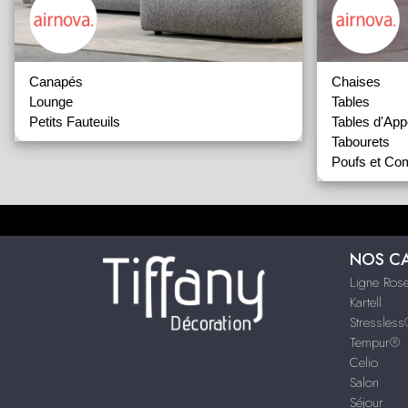
Canapés
Chaises
Lounge
Tables
Petits Fauteuils
Tables d'App
Tabourets
Poufs et Co
NOS C
Ligne Rose
Kartell
Stressles
Tempur®
Celio
Salon
Séjour