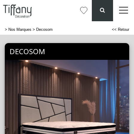
>
Nos Marques
> Decosom
<< Retour
DECOSOM