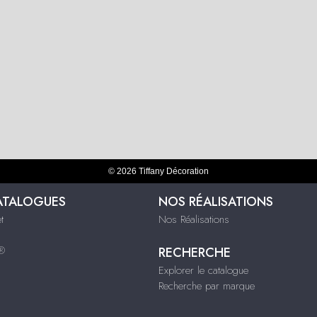
© 2026 Tiffany Décoration
ATALOGUES
NOS RÉALISATIONS
t
Nos Réalisations
s®
RECHERCHE
Explorer le catalogue
Recherche par marque