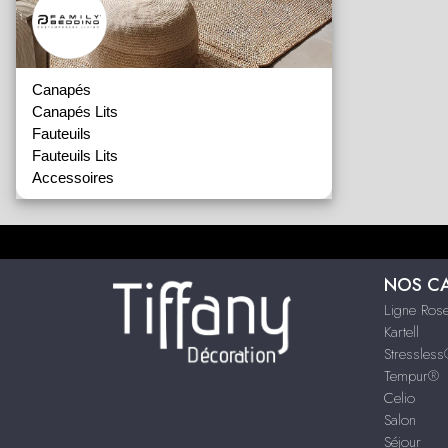
Canapés
Canapés Lits
Fauteuils
Fauteuils Lits
Accessoires
NOS C
Ligne Rose
Kartell
Stressles
Tempur®
Celio
Salon
Séjour