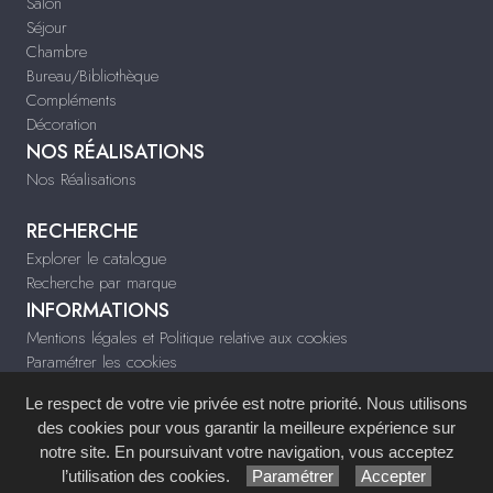
Salon
Séjour
Chambre
Bureau/Bibliothèque
Compléments
Décoration
NOS RÉALISATIONS
Nos Réalisations
RECHERCHE
Explorer le catalogue
Recherche par marque
INFORMATIONS
Mentions légales et Politique relative aux cookies
Paramétrer les cookies
Infos & Contact
Le respect de votre vie privée est notre priorité. Nous utilisons
tiffany-deco.fr
des cookies pour vous garantir la meilleure expérience sur
notre site. En poursuivant votre navigation, vous acceptez
Site réalisé avec le
Système de Gestion de Contenu (SGC)
imagenia
, créé et
l’utilisation des cookies.
Paramétrer
Accepter
développé en France par
mémoire d'images
.