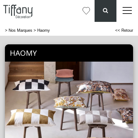
>
Nos Marques
> Haomy
<< Retour
HAOMY