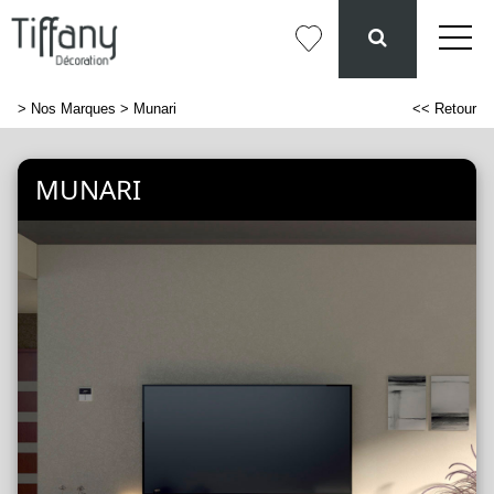
>
Nos Marques
> Munari
<< Retour
MUNARI