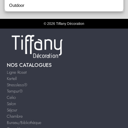
Outdoor
© 2026 Tiffany Décoration
NOS CATALOGUES
Ligne Roset
Kartell
Stressless®
Tempur®
Celio
Salon
Séjour
Chambre
Bureau/Bibliothèque