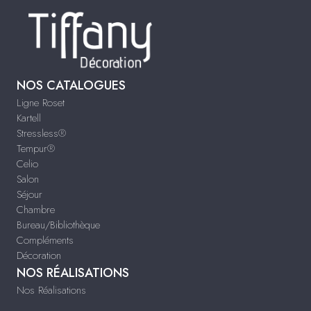
NOS CATALOGUES
Ligne Roset
Kartell
Stressless®
Tempur®
Celio
Salon
Séjour
Chambre
Bureau/Bibliothèque
Compléments
Décoration
NOS RÉALISATIONS
Nos Réalisations