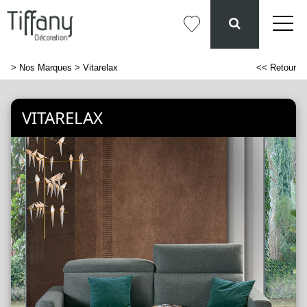
>
Nos Marques
> Vitarelax
<< Retour
VITARELAX