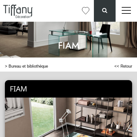
FIAM
>
Bureau et bibliothèque
<< Retour
FIAM