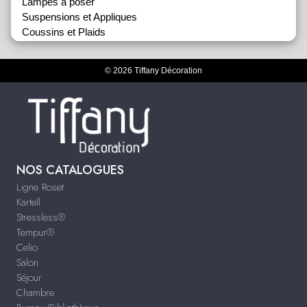
Lampes à poser
Suspensions et Appliques
Coussins et Plaids
Miroirs
Objets de Décoration
© 2026 Tiffany Décoration
Tapis
Vases et Coupes
NOS CATALOGUES
Ligne Roset
Kartell
Stressless®
Tempur®
Celio
Salon
Séjour
Chambre