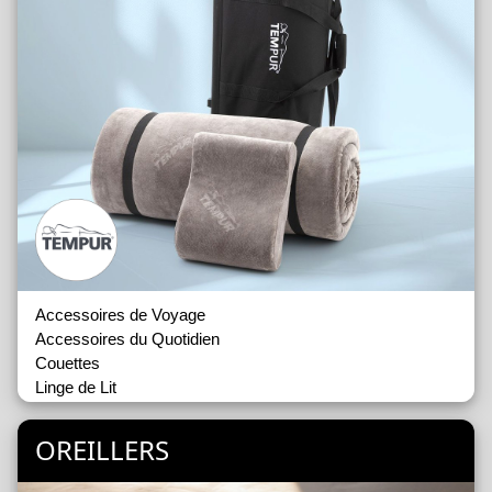
Accessoires de Voyage
Accessoires du Quotidien
Couettes
Linge de Lit
Encadrements Deco
Pieds de Lits
OREILLERS
Têtes de Lit