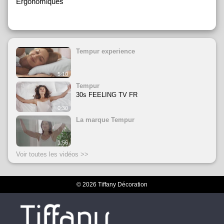
Ergonomiques
Tempur experience
5:10
Tempur
30s FEELING TV FR
0:30
La marque Tempur
1:56
Voir toutes les vidéos >>
© 2026 Tiffany Décoration