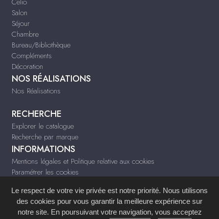
Celio
Salon
Séjour
Chambre
Bureau/Bibliothèque
Compléments
Décoration
NOS RÉALISATIONS
Nos Réalisations
RECHERCHE
Explorer le catalogue
Recherche par marque
INFORMATIONS
Mentions légales et Politique relative aux cookies
Paramétrer les cookies
Infos & Contact
Le respect de votre vie privée est notre priorité. Nous utilisons
tiffany-deco.fr
des cookies pour vous garantir la meilleure expérience sur
notre site. En poursuivant votre navigation, vous acceptez
Site réalisé avec le
Système de Gestion de Contenu (SGC)
imagenia
, créé et