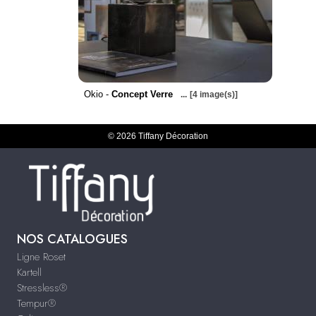
Okio -
Concept Verre
...
[4 image(s)]
© 2026 Tiffany Décoration
NOS CATALOGUES
Ligne Roset
Kartell
Stressless®
Tempur®