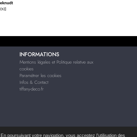
eknudt
(s)]
INFORMATIONS
Mentions légales et Politique relative aux
cookies
Paramétrer les cookies
Infos & Contact
tiffany-deco.fr
 En poursuivant votre navigation, vous acceptez l’utilisation des