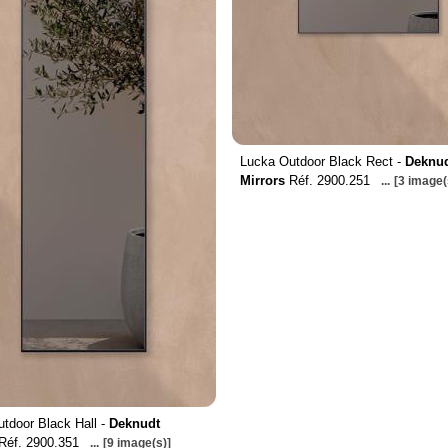
Lucka Outdoor Black Rect -
Deknu
Mirrors
Réf. 2900.251
...
[3 image(
tdoor Black Hall -
Deknudt
Réf. 2900.351
...
[9 image(s)]