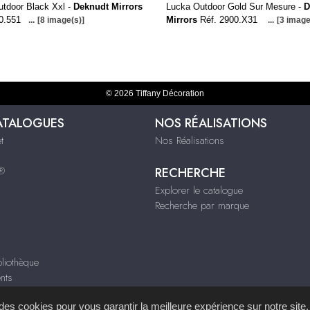
tdoor Black Xxl -
Deknudt Mirrors
Lucka Outdoor Gold Sur Mesure -
D
0.551
Mirrors
Réf. 2900.X31
...
[8 image(s)]
...
[3 image
© 2026 Tiffany Décoration
ATALOGUES
NOS RÉALISATIONS
t
Nos Réalisations
s®
RECHERCHE
Explorer le catalogue
Recherche par marque
liothèque
nts
s des cookies pour vous garantir la meilleure expérience sur notre site.