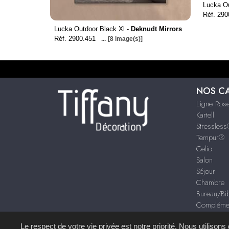
Lucka Ou
Réf. 290
Lucka Outdoor Black Xl -
Deknudt Mirrors
Réf. 2900.451
...
[8 image(s)]
NOS C
Ligne Rose
Kartell
Stressles
Tempur®
Celio
Salon
Séjour
Chambre
Bureau/Bib
Compléme
Décoration
Le respect de votre vie privée est notre priorité. Nous utilison