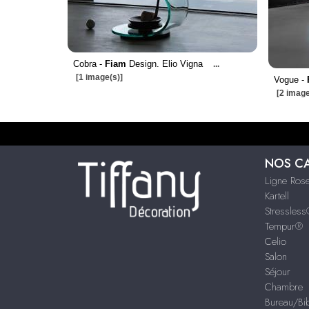
Cobra -
Fiam
Design. Elio Vigna
...
[1 image(s)]
Vogue -
[2 image
NOS C
Ligne Rose
Kartell
Stressles
Tempur®
Celio
Salon
Séjour
Chambre
Bureau/Bib