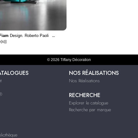
Fiam
Design. Roberto Paoli
...
(s)]
© 2026 Tiffany Décoration
ATALOGUES
NOS RÉALISATIONS
t
Nos Réalisations
s®
RECHERCHE
Explorer le catalogue
Recherche par marque
liothèque