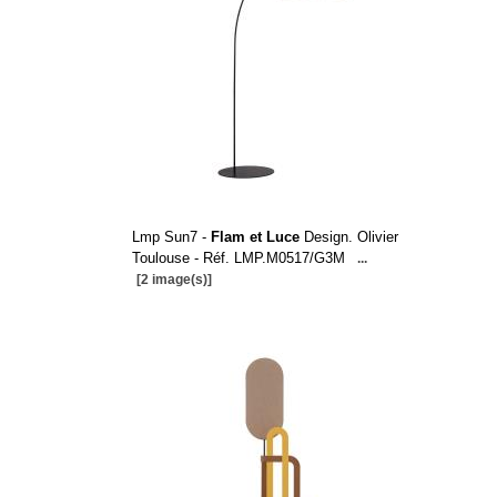
Lmp Sun7 -
Flam et Luce
Design. Olivier
Toulouse - Réf. LMP.M0517/G3M
...
[2 image(s)]