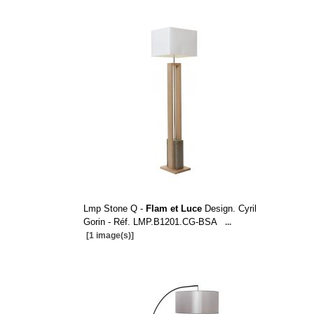
Lmp Stone Q -
Flam et Luce
Design. Cyril
Gorin - Réf. LMP.B1201.CG-BSA
...
[1 image(s)]