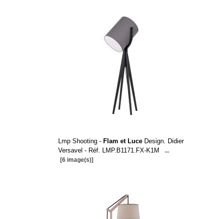
Lmp Shooting -
Flam et Luce
Design. Didier
Versavel - Réf. LMP.B1171.FX-K1M
...
[6 image(s)]