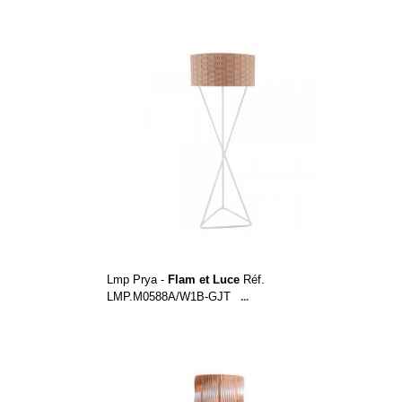
Lmp Prya -
Flam et Luce
Réf.
LMP.M0588A/W1B-GJT
...