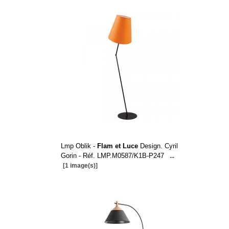
Lmp Oblik -
Flam et Luce
Design. Cyril
Gorin - Réf. LMP.M0587/K1B-P247
...
[1 image(s)]