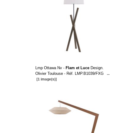
Lmp Ottawa Nv -
Flam et Luce
Design.
Olivier Toulouse - Réf. LMP.B1039/FXG
...
[1 image(s)]