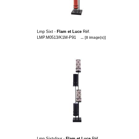
Lmp Sixt -
Flam et Luce
Réf.
LMP.M0513/K1M-P91
...
[8 image(s)]
Lmp Sixtyfour -
Flam et Luce
Réf.