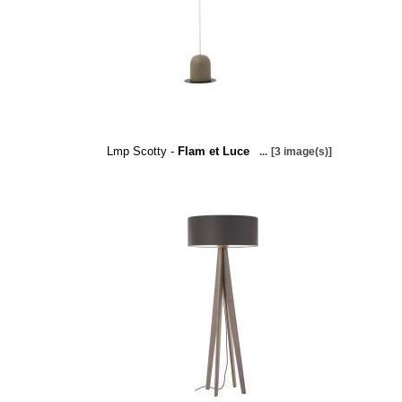
Lmp Scotty -
Flam et Luce
...
[3 image(s)]