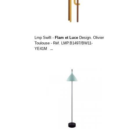
Lmp Swift -
Flam et Luce
Design. Olivier
Toulouse - Réf. LMP.B1497/BW11-
YE41M
...