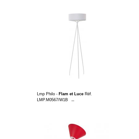
Lmp Philo -
Flam et Luce
Réf.
LMP.M0567/W1B
...