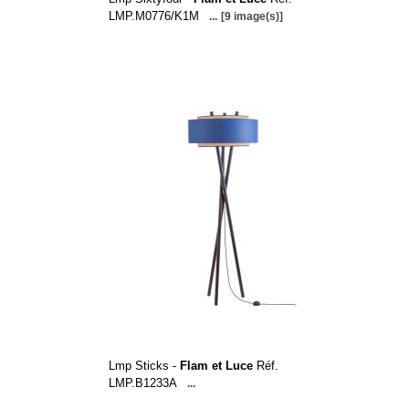
LMP.M0776/K1M
...
[9 image(s)]
Lmp Sticks -
Flam et Luce
Réf.
LMP.B1233A
...