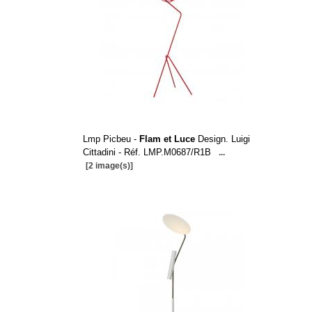
Lmp Picbeu -
Flam et Luce
Design. Luigi
Cittadini - Réf. LMP.M0687/R1B
...
[2 image(s)]