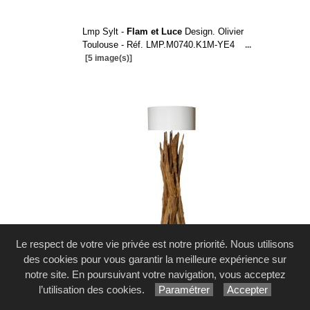
Lmp Sylt -
Flam et Luce
Design. Olivier
Toulouse - Réf. LMP.M0740.K1M-YE4
...
[5 image(s)]
Le respect de votre vie privée est notre priorité. Nous utilisons
des cookies pour vous garantir la meilleure expérience sur
notre site. En poursuivant votre navigation, vous acceptez
Lmp Taiga -
Flam et Luce
Réf.
l’utilisation des cookies.
Paramétrer
Accepter
LMP.ET0327
...