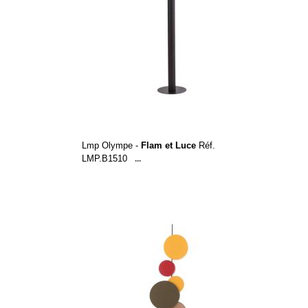
Lmp Olympe -
Flam et Luce
Réf.
LMP.B1510
...