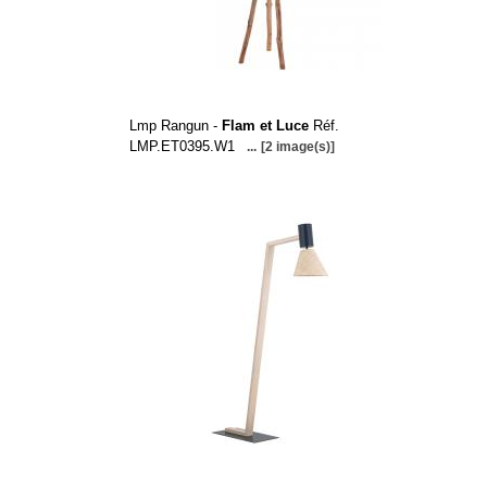
Lmp Rangun -
Flam et Luce
Réf.
LMP.ET0395.W1
...
[2 image(s)]