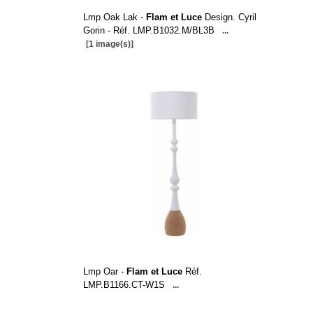
Lmp Oak Lak -
Flam et Luce
Design. Cyril
Gorin - Réf. LMP.B1032.M/BL3B
...
[1 image(s)]
Lmp Oar -
Flam et Luce
Réf.
LMP.B1166.CT-W1S
...