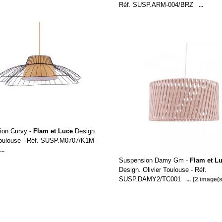
Réf. SUSP.ARM-004/BRZ
...
ion Curvy -
Flam et Luce
Design.
Toulouse - Réf. SUSP.M0707/K1M-
...
Suspension Damy Gm -
Flam et L
Design. Olivier Toulouse - Réf.
SUSP.DAMY2/TC001
...
[2 image(s