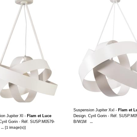
Suspension Jupiter Xxl -
Flam et L
on Jupiter Xl -
Flam et Luce
Design. Cyril Gorin - Réf. SUSP.M0
Cyril Gorin - Réf. SUSP.M0579-
B/W1M
...
...
[1 image(s)]