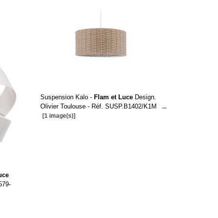
Suspension Kalo -
Flam et Luce
Design.
Olivier Toulouse - Réf. SUSP.B1402/K1M
...
[1 image(s)]
uce
579-