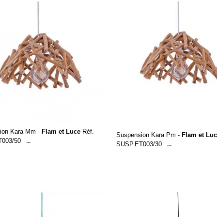
ion Kara Mm -
Flam et Luce
Réf.
Suspension Kara Pm -
Flam et Lu
003/50
...
SUSP.ET003/30
...