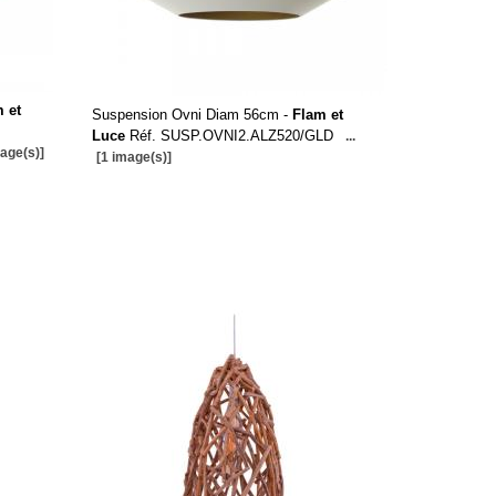
 et
Suspension Ovni Diam 56cm -
Flam et
Luce
Réf. SUSP.OVNI2.ALZ520/GLD
...
mage(s)]
[1 image(s)]