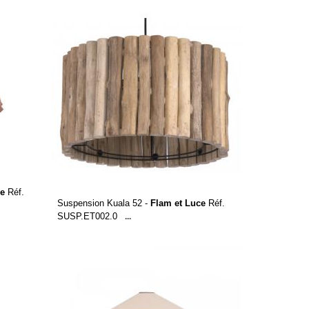
ce
Réf.
Suspension Kuala 52 -
Flam et Luce
Réf.
SUSP.ET002.0
...