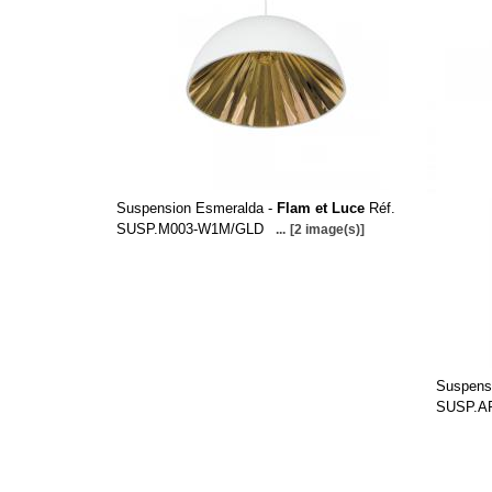
Suspension Esmeralda -
Flam et Luce
Réf.
SUSP.M003-W1M/GLD
...
[2 image(s)]
Suspens
SUSP.A