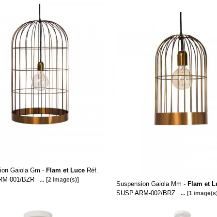
ion Gaiola Gm -
Flam et Luce
Réf.
RM-001/BZR
...
[2 image(s)]
Suspension Gaiola Mm -
Flam et L
SUSP.ARM-002/BRZ
...
[1 image(s