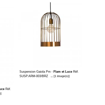
Suspension Gaiola Pm -
Flam et Luce
Réf.
SUSP.ARM-003/BRZ
...
[1 image(s)]
uce
Réf.
)]