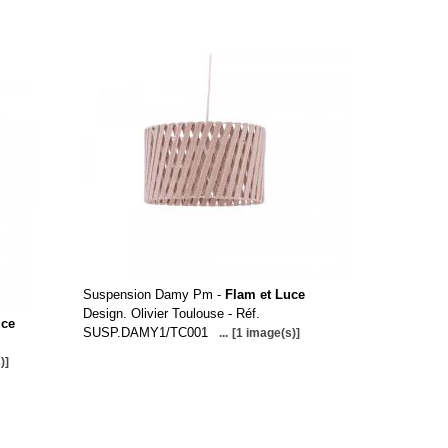
Suspension Damy Pm -
Flam et Luce
Design. Olivier Toulouse - Réf.
uce
SUSP.DAMY1/TC001
...
[1 image(s)]
)]