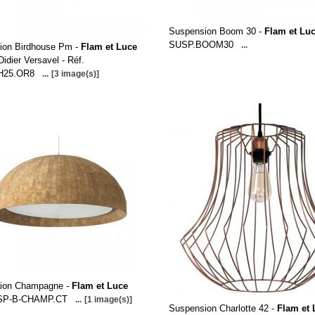
Suspension Boom 30 -
Flam et Lu
SUSP.BOOM30
...
ion Birdhouse Pm -
Flam et Luce
Didier Versavel - Réf.
H25.OR8
...
[3 image(s)]
ion Champagne -
Flam et Luce
USP-B-CHAMP.CT
...
[1 image(s)]
Suspension Charlotte 42 -
Flam et 