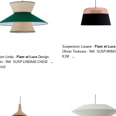
Suspension Louane -
Flam et Luce
Olivier Toulouse - Réf. SUSP.M06
K1M
...
ion Linda -
Flam et Luce
Design.
rin - Réf. SUSP.LINDA60.CHZ42
...
(s)]