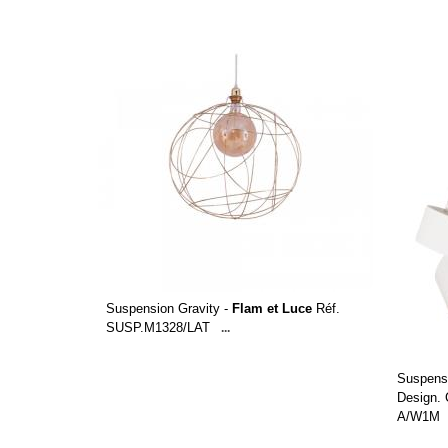
Suspension Gravity -
Flam et Luce
Réf.
SUSP.M1328/LAT
...
Suspensi
Design. 
A/W1M