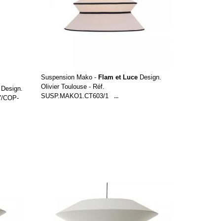
Suspension Mako -
Flam et Luce
Design.
Olivier Toulouse - Réf.
Design.
SUSP.MAKO1.CT603/1
...
67/COP-