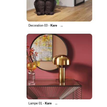
Decoration 03 -
Kare
...
Lampe 01 -
Kare
...