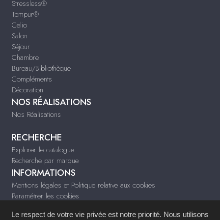
Stressless®
Tempur®
Celio
Salon
Séjour
Chambre
Bureau/Bibliothèque
Compléments
Décoration
NOS RÉALISATIONS
Nos Réalisations
RECHERCHE
Explorer le catalogue
Recherche par marque
INFORMATIONS
Mentions légales et Politique relative aux cookies
Paramétrer les cookies
Infos & Contact
Le respect de votre vie privée est notre priorité. Nous utilisons
tiffany-deco.fr