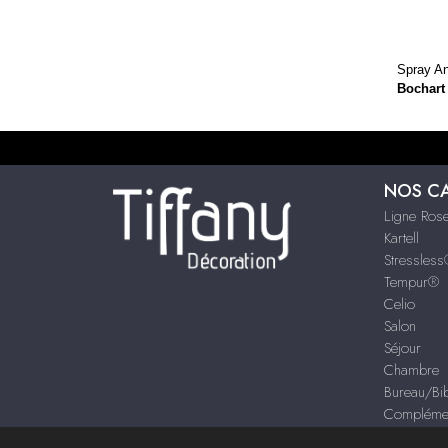
Spray An
Bochart
NOS C
Ligne Rose
Kartell
Stressles
Tempur®
Celio
Salon
Séjour
Chambre
Bureau/Bib
Compléme
Décoration