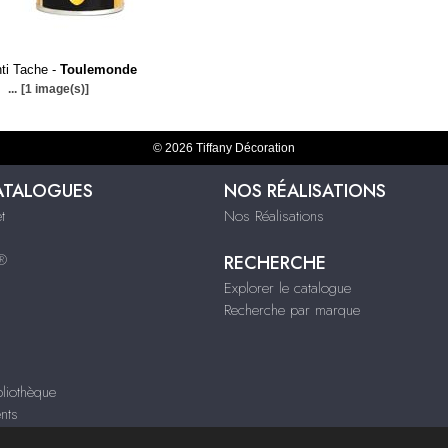
ti Tache -
Toulemonde
...
[1 image(s)]
© 2026 Tiffany Décoration
ATALOGUES
NOS RÉALISATIONS
t
Nos Réalisations
s®
RECHERCHE
Explorer le catalogue
Recherche par marque
liothèque
nts