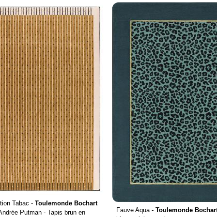
tion Tabac -
Toulemonde Bochart
Fauve Aqua -
Toulemonde Bochar
Andrée Putman - Tapis brun en