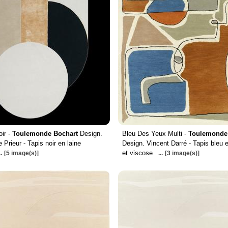
oir -
Toulemonde Bochart
Design.
Bleu Des Yeux Multi -
Toulemonde
 Prieur - Tapis noir en laine
Design. Vincent Darré - Tapis bleu e
et viscose
..
[5 image(s)]
...
[3 image(s)]