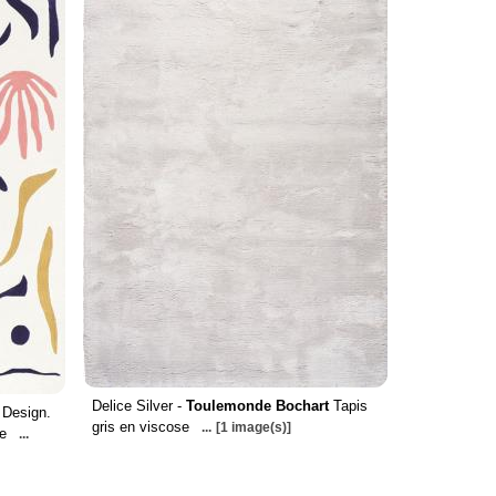
Delice Silver -
Toulemonde Bochart
Tapis
Design.
gris en viscose
...
[1 image(s)]
ne
...