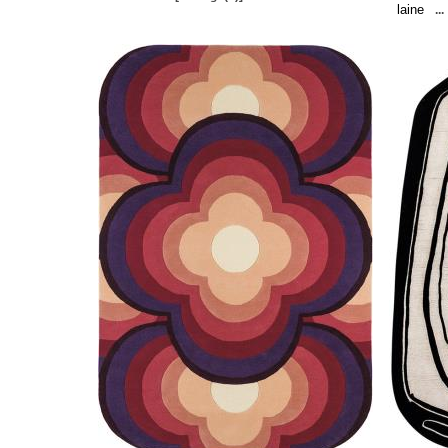
laine
...