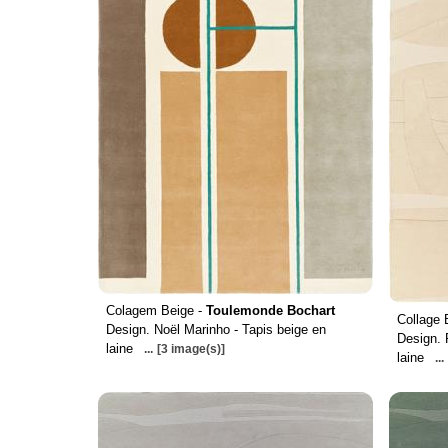
Colagem Beige -
Toulemonde Bochart
Collage 
Design. Noël Marinho - Tapis beige en
Design. 
laine
...
[3 image(s)]
laine
...