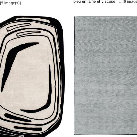
bleu en laine et viscose
...
[6 image
[5 image(s)]