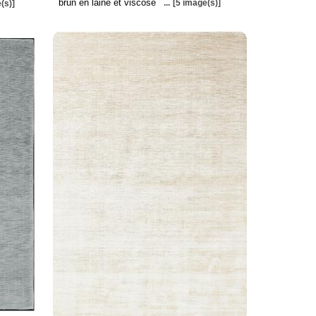
brun en laine et viscose
...
[5 image(s)]
(s)]