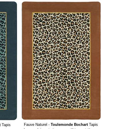
Fauve Naturel -
Toulemonde Bochart
Tapis
t
Tapis