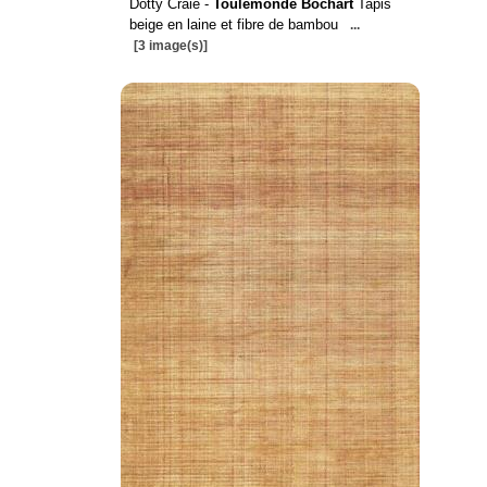
Dotty Craie -
Toulemonde Bochart
Tapis
beige en laine et fibre de bambou
...
[3 image(s)]