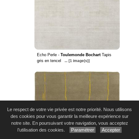
Echo Perle -
Toulemonde Bochart
Tapis
gris en tencel
...
[1 image(s)]
Le respect de votre vie privée est notre priorité. Nous utilisons
des cookies pour vous garantir la meilleure expérience sur
notre site. En poursuivant votre navigation, vous acceptez
l’utilisation des cookies.
Paramétrer
Accepter