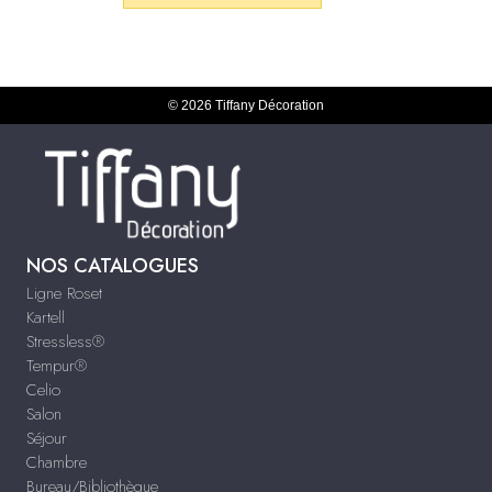
© 2026 Tiffany Décoration
NOS CATALOGUES
Ligne Roset
Kartell
Stressless®
Tempur®
Celio
Salon
Séjour
Chambre
Bureau/Bibliothèque