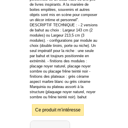
de livres inspirants. A la manière de
boites empilées, souvenirs et autres
objets sont mis en scène pour composer
un décor intime et personnel''.
DESCRIPTIF TECHNIQUE : - 2 versions
de bahut au choix : Largeur 143 cm (2
modules) ou Largeur 213,5 cm (3
modules). - configurations par module au
choix (double tiroirs, porte ou niche). Un
seul impératif pour la niche : une seule
par bahut et toujours positionnée en
extrémité. - finitions des modules :
placage noyer naturel, placage noyer
sombre ou placage frêne teinté noir -
finitions des plateaux : grès cérame
aspect marbre blanc ou grès cérame
Marquinia ou plateau assorti à la
structure (plaquage noyer naturel, noyer
sombre ou frêne teinté noir). bahut
Ce produit m'intéresse