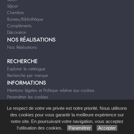
Séjour
Chambre
Bureau/Bibliothèque
Compléments
Décoration
NOS RÉALISATIONS
Nos Réalisations
RECHERCHE
Explorer le catalogue
Recherche par marque
INFORMATIONS
Mentions légales et Politique relative aux cookies
Paramétrer les cookies
Infos & Contact
Le respect de votre vie privée est notre priorité. Nous utilisons
tiffany-deco.fr
des cookies pour vous garantir la meilleure expérience sur
notre site. En poursuivant votre navigation, vous acceptez
Site réalisé avec le
Système de Gestion de Contenu (SGC)
imagenia
, créé et
l’utilisation des cookies.
Paramétrer
Accepter
développé en France par
mémoire d'images
.