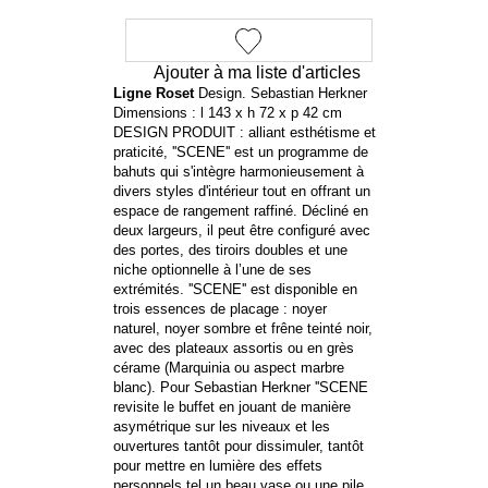
Ajouter à ma liste d'articles
Ligne Roset
Design. Sebastian Herkner
Dimensions : l 143 x h 72 x p 42 cm
DESIGN PRODUIT : alliant esthétisme et
praticité, ''SCENE'' est un programme de
bahuts qui s'intègre harmonieusement à
divers styles d'intérieur tout en offrant un
espace de rangement raffiné. Décliné en
deux largeurs, il peut être configuré avec
des portes, des tiroirs doubles et une
niche optionnelle à l’une de ses
extrémités. ''SCENE'' est disponible en
trois essences de placage : noyer
naturel, noyer sombre et frêne teinté noir,
avec des plateaux assortis ou en grès
cérame (Marquinia ou aspect marbre
blanc). Pour Sebastian Herkner ''SCENE
revisite le buffet en jouant de manière
asymétrique sur les niveaux et les
ouvertures tantôt pour dissimuler, tantôt
pour mettre en lumière des effets
personnels tel un beau vase ou une pile