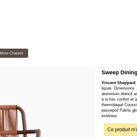
tdoor Chaises
Sweep Dining
Vincent Sheppard
épuré. Dimensions :
aluminium élancé ass
à la fois confort e
thermolaqué Coussi
passepoil Patins gl
extérieur
Ce produit m'