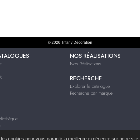
© 2026 Tiffany Décoration
ATALOGUES
NOS RÉALISATIONS
t
Nos Réalisations
s®
RECHERCHE
Explorer le catalogue
Recherche par marque
liothèque
nts
s des cookies pour vous garantir la meilleure expérience sur notre site.