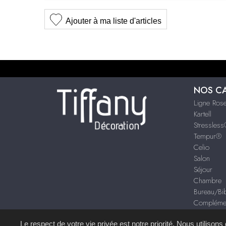
Ajouter à ma liste d'articles
NOS C
Ligne Rose
Kartell
Stressles
Tempur®
Celio
Salon
Séjour
Chambre
Bureau/Bib
Compléme
Décoration
Le respect de votre vie privée est notre priorité. Nous utilison