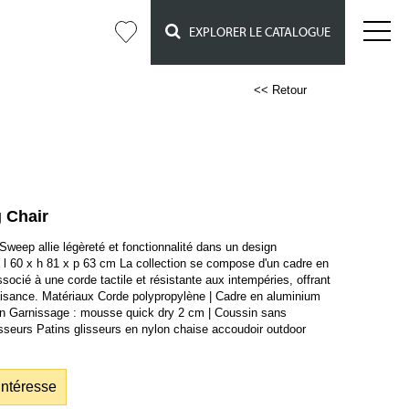
EXPLORER LE CATALOGUE
<< Retour
 Chair
Sweep allie légèreté et fonctionnalité dans un design
 l 60 x h 81 x p 63 cm La collection se compose d'un cadre en
ocié à une corde tactile et résistante aux intempéries, offrant
t aisance. Matériaux Corde polypropylène | Cadre en aluminium
n Garnissage : mousse quick dry 2 cm | Coussin sans
isseurs Patins glisseurs en nylon chaise accoudoir outdoor
intéresse